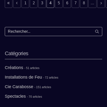
e précédente
page précédente
Page suiv
Derni
1
2
3
4
5
6
7
8
…
Lance
Catégories
Créations
- 51 articles
Installations de Feu
- 72 articles
Cie Carabosse
- 151 articles
Spectacles
- 70 articles