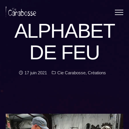
Menu
Panneau de gestion des cookies
ALPHABET
DE FEU
Date :
Catégories :
17 juin 2021
Cie Carabosse
,
Créations