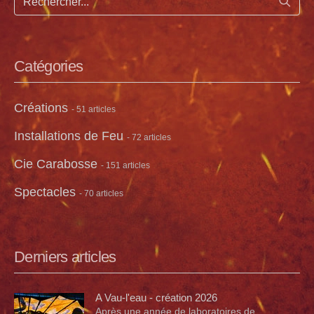
Lance
Catégories
Créations
- 51 articles
Installations de Feu
- 72 articles
Cie Carabosse
- 151 articles
Spectacles
- 70 articles
Derniers articles
A Vau-l'eau - création 2026
Après une année de laboratoires de