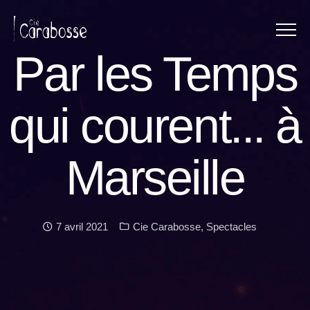
Menu
Panneau de gestion des cookies
Par les Temps
qui courent... à
Marseille
Date :
Catégories :
7 avril 2021
Cie Carabosse
,
Spectacles