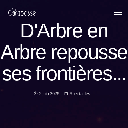
Menu
Panneau de gestion des cookies
D'Arbre en
Arbre repousse
ses frontières...
Date :
Catégories :
2 juin 2026
Spectacles