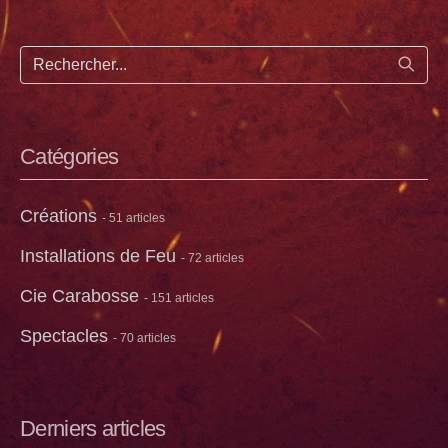
Lance
Catégories
Créations
- 51 articles
Installations de Feu
- 72 articles
Cie Carabosse
- 151 articles
Spectacles
- 70 articles
Derniers articles