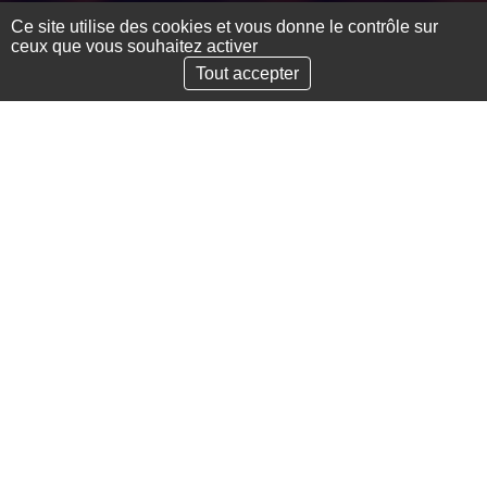
Ce site utilise des cookies et vous donne le contrôle sur
ceux que vous souhaitez activer
Défilement vers la sect
Tout accepter
Présentation
Scénographie
Équipe
Partenaires
"Par les temps qui courent..." est un spectacle
en forme de carnet de voyages.
Un carnet vivant, collectif et métissé, fruit de nos
différents regards et de nos multiples modes
d'expression.
A offrir à tous, dans les rues d'ici et d'ailleurs.