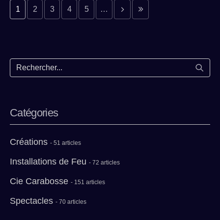
Page suivante
Dernière page
1
2
3
4
5
…
Lance
Catégories
Créations
- 51 articles
Installations de Feu
- 72 articles
Cie Carabosse
- 151 articles
Spectacles
- 70 articles