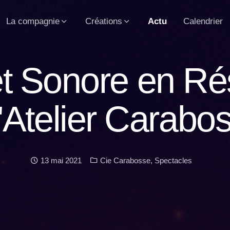
La compagnie
Créations
Actu
Calendrier
êt Sonore en Ré
l'Atelier Carabo
Date :
Catégories :
13 mai 2021
Cie Carabosse
,
Spectacles