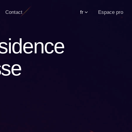
Contact
fr
Espace pro
sidence
sse