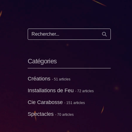
Lancer la re
Catégories
Créations
- 51 articles
Installations de Feu
- 72 articles
Cie Carabosse
- 151 articles
Spectacles
- 70 articles