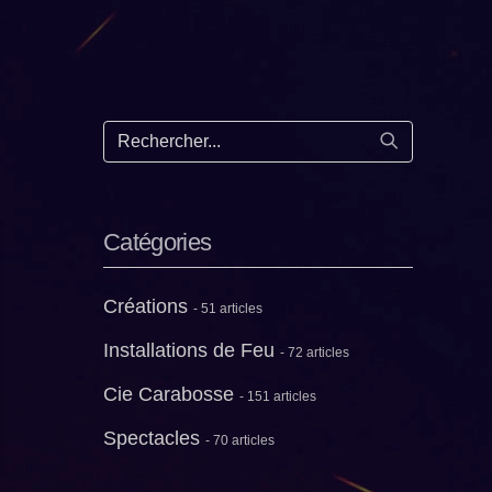
Lancer la re
Catégories
Créations
- 51 articles
Installations de Feu
- 72 articles
Cie Carabosse
- 151 articles
Spectacles
- 70 articles