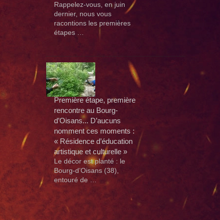
Rappelez-vous, en juin
dernier, nous vous
racontions les premières
étapes …
Première étape, première
rencontre au Bourg-
d’Oisans... D’aucuns
nomment ces moments :
« Résidence d’éducation
artistique et culturelle »
Le décor est planté : le
Bourg-d’Oisans (38),
entouré de …