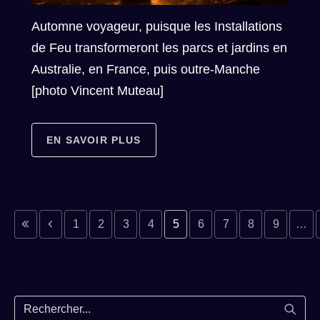
Automne voyageur, puisque les Installations
de Feu transformeront les parcs et jardins en
Australie, en France, puis outre-Manche
[photo Vincent Muteau]
EN SAVOIR PLUS
e précédente
page précédente
Page 
D
1
2
3
4
5
6
7
8
9
…
Lance