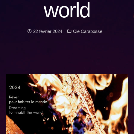
world
Date :
Catégories :
22 février 2024
Cie Carabosse