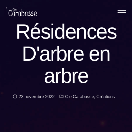
Menu
Panneau de gestion des cookies
Résidences
D'arbre en
arbre
Date :
Catégories :
22 novembre 2022
Cie Carabosse
,
Créations