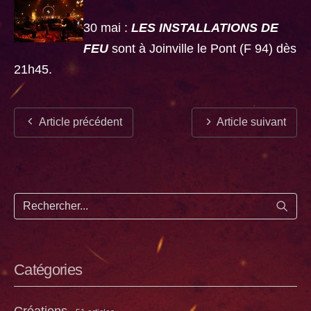
30 mai :
LES INSTALLATIONS DE
FEU
sont à Joinville le Pont (F 94) dès
21h45.
Article précédent
Article suivant
Lance
Catégories
Créations