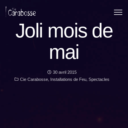
Menu
Panneau de gestion des cookies
Joli mois de
mai
Date :
30 avril 2015
Catégories :
Cie Carabosse
,
Installations de Feu
,
Spectacles