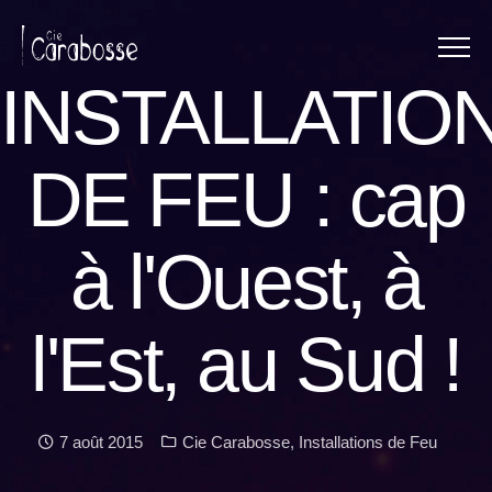
Menu
Panneau de gestion des cookies
INSTALLATIO
DE FEU : cap
à l'Ouest, à
l'Est, au Sud !
Date :
Catégories :
7 août 2015
Cie Carabosse
,
Installations de Feu