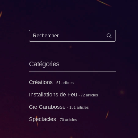
Lancer la re
Catégories
Créations
- 51 articles
Installations de Feu
- 72 articles
Cie Carabosse
- 151 articles
Spectacles
- 70 articles