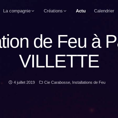
La compagnie
Créations
Actu
Calendrier
ation de Feu à 
VILLETTE
Date :
Catégories :
4 juillet 2019
Cie Carabosse
,
Installations de Feu