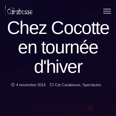
Menu
Panneau de gestion des cookies
Chez Cocotte
en tournée
d'hiver
Date :
Catégories :
4 novembre 2014
Cie Carabosse
,
Spectacles