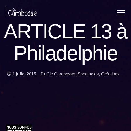
Menu
Panneau de gestion des cookies
ARTICLE 13 à
Philadelphie
Date :
Catégories :
1 juillet 2015
Cie Carabosse
,
Spectacles
,
Créations