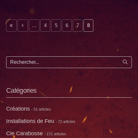
e précédente
page précédente
…
4
5
6
7
8
Lance
Catégories
Créations
- 51 articles
Installations de Feu
- 72 articles
Cie Carabosse
- 151 articles