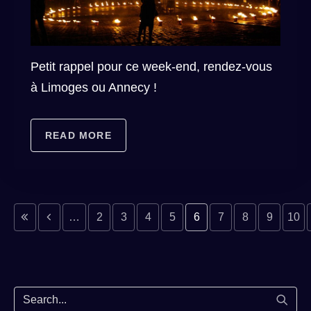
Petit rappel pour ce week-end, rendez-vous
à Limoges ou Annecy !
READ MORE
evious page
previous page
…
2
3
4
5
6
7
8
9
10
Start