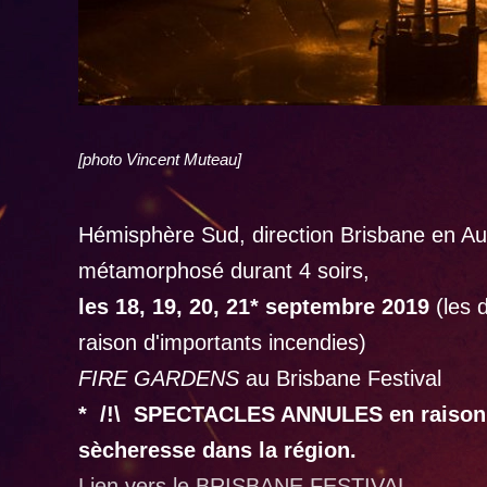
[photo Vincent Muteau]
Hémisphère Sud, direction Brisbane en Aust
métamorphosé durant 4 soirs,
les 18, 19, 20, 21* septembre 2019
(les 
raison d'importants incendies)
FIRE GARDENS
au Brisbane Festival
* /!\ SPECTACLES ANNULES en raison d
sècheresse dans la région.
Lien vers le BRISBANE FESTIVAL