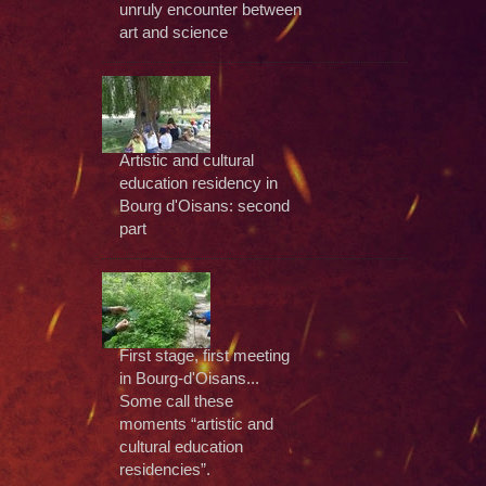
unruly encounter between
art and science
Artistic and cultural
education residency in
Bourg d'Oisans: second
part
First stage, first meeting
in Bourg-d'Oisans...
Some call these
moments “artistic and
cultural education
residencies”.