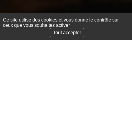
Ce site utilise des cookies et vous donne le contrôle sur
ceux que vous souhaitez activer
Scroll to the next secti
Tout accepter
D'Arbre en Arbre
For all
90 min
Spectacle
A free stroll after dark, in our open-air forest,
where, all around you, the interactions between