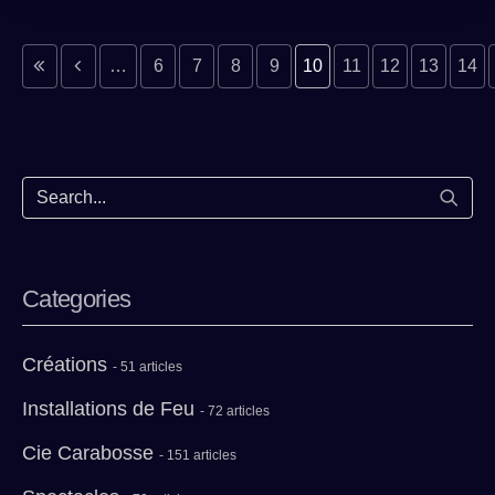
evious page
previous page
…
6
7
8
9
10
11
12
13
14
Start
Categories
Créations
- 51 articles
Installations de Feu
- 72 articles
Cie Carabosse
- 151 articles