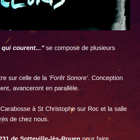
qui courent..."
se compose de plusieurs
e sur celle de la
'Forêt Sonore'
. Conception
ment, avanceront en parallèle.
r Carabosse à St Christophe sur Roc et la salle
rès de chez nous.
 231 de Sotteville-lès-Rouen
pour faire