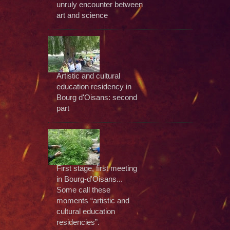
unruly encounter between
art and science
Artistic and cultural
education residency in
Bourg d'Oisans: second
part
First stage, first meeting
in Bourg-d'Oisans...
Some call these
moments “artistic and
cultural education
residencies”.