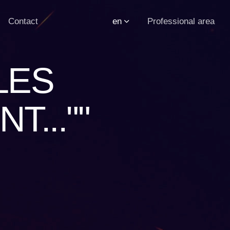
Contact
en
Professional area
 LES
...""