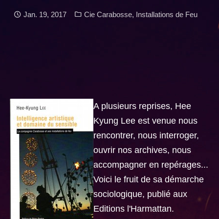
Date:
Categories:
Jan. 19, 2017
Cie Carabosse
,
Installations de Feu
A plusieurs reprises, Hee
Kyung Lee est venue nous
rencontrer, nous interroger,
ouvrir nos archives, nous
accompagner en repérages...
Voici le fruit de sa démarche
sociologique, publié aux
Editions l'Harmattan.