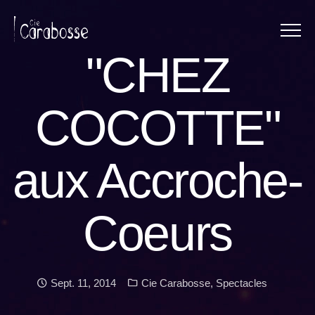
Menu
Panneau de gestion des cookies
"CHEZ
COCOTTE"
aux Accroche-
Coeurs
Date:
Categories:
Sept. 11, 2014
Cie Carabosse
,
Spectacles