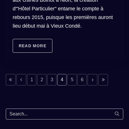
d'"Hôtel Particulier" entame le compte à
rebours 2015, puisque les premières auront
lieu début mai à Vieux Condé.
READ MORE
evious page
previous page
Next page
Last page
1
2
3
4
5
6
Start